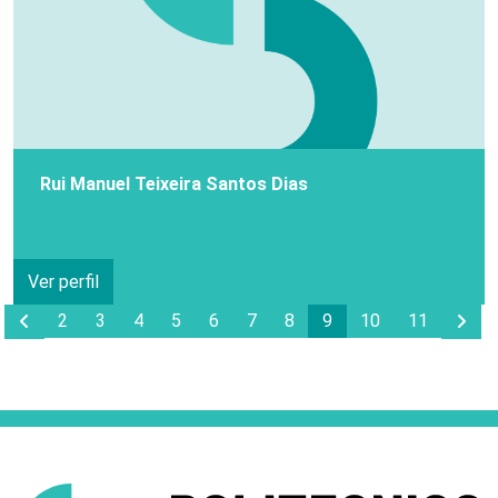
Rui Manuel Teixeira Santos Dias
Ver perfil
Anterior Page
Pro
2
3
4
5
6
7
8
9
10
11