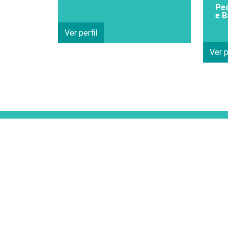
Pe
e B
Ver perfil
Ver p