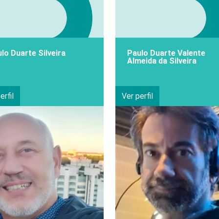
lo Duarte Silveira
Paulo Duarte Valente
Almeida da Silveira
erfil
Ver perfil