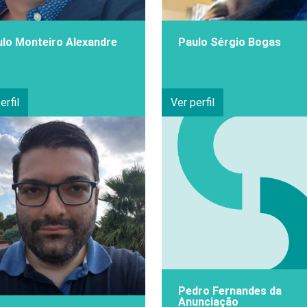
lo Monteiro Alexandre
Paulo Sérgio Bogas
erfil
Ver perfil
Pedro Fernandes da
Anunciação