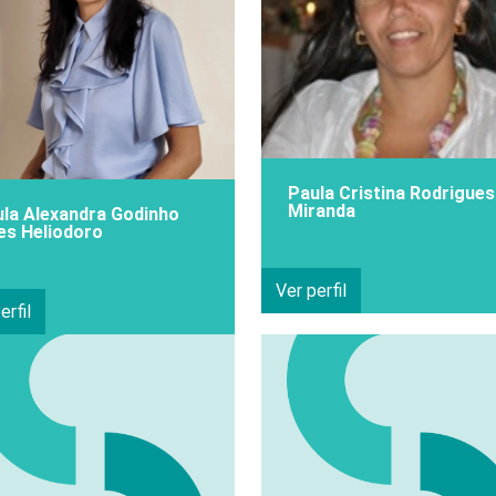
Paula Cristina Rodrigues
Miranda
la Alexandra Godinho
es Heliodoro
Ver perfil
erfil