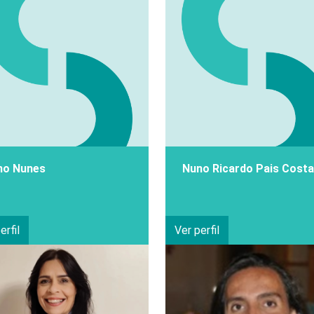
no Nunes
Nuno Ricardo Pais Costa
erfil
Ver perfil