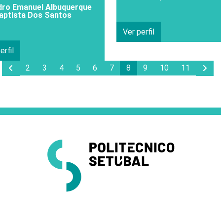
dro Emanuel Albuquerque
aptista Dos Santos
Ver perfil
erfil
Anterior Page
Pro
2
3
4
5
6
7
8
9
10
11