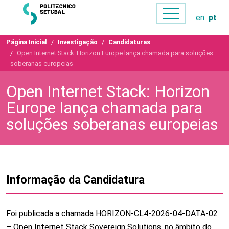
en
pt
Página Inicial
Investigação
Candidaturas
Open Internet Stack: Horizon Europe lança chamada para soluções
soberanas europeias
Open Internet Stack: Horizon
Europe lança chamada para
soluções soberanas europeias
Informação da Candidatura
Foi publicada a chamada HORIZON-CL4-2026-04-DATA-02
– Open Internet Stack Sovereign Solutions, no âmbito do