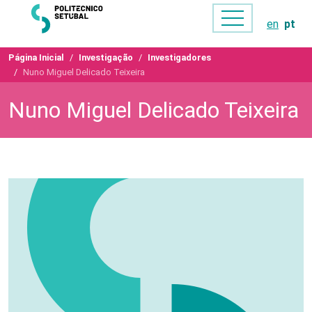
en
pt
Página Inicial
Investigação
Investigadores
Nuno Miguel Delicado Teixeira
Nuno Miguel Delicado Teixeira