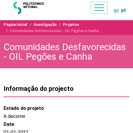
en
pt
Página Inicial
Investigação
Projetos
Comunidades Desfavorecidas - OIL Pegões e Canha
Comunidades Desfavorecidas
- OIL Pegões e Canha
Informação do projecto
Estado do projeto
A decorrer
Date
01-01-2022