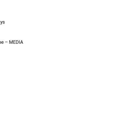
ays
ope – MEDIA