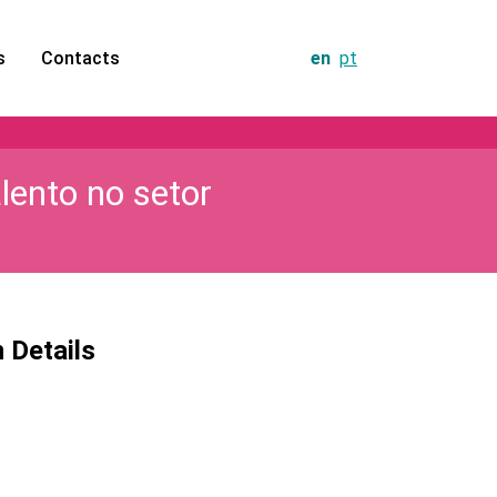
s
Contacts
en
pt
ento no setor
n Details