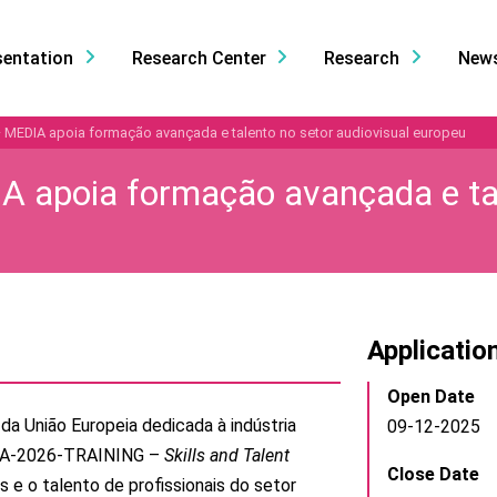
sentation
Research Center
Research
New
– MEDIA apoia formação avançada e talento no setor audiovisual europeu
A apoia formação avançada e tal
Applicatio
Open Date
da União Europeia dedicada à indústria
09-12-2025
DIA-2026-TRAINING –
Skills and Talent
Close Date
s e o talento de profissionais do setor