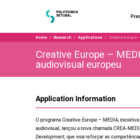
Pre
Home
Research
Applications
Creative Europe 
Creative Europe – MEDI
audiovisual europeu
Application Information
O programa Creative Europe – MEDIA, iniciativa 
audiovisual, lançou a nova chamada CREA-ME
Development
, que visa reforçar as competência