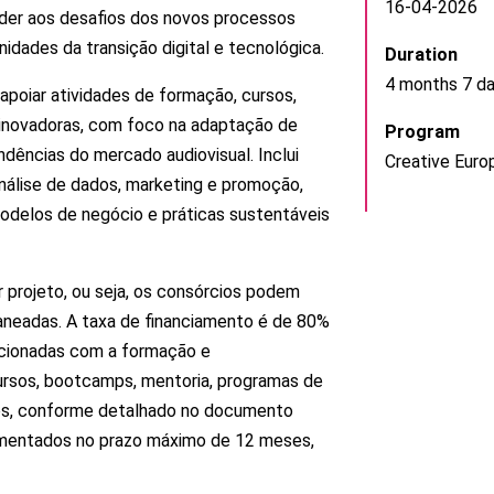
16-04-2026
nder aos desafios dos novos processos
nidades da transição digital e tecnológica.
Duration
4 months 7 d
apoiar atividades de formação, cursos,
s inovadoras, com foco na adaptação de
Program
ndências do mercado audiovisual. Inclui
Creative Eur
nálise de dados, marketing e promoção,
modelos de negócio e práticas sustentáveis
 projeto, ou seja, os consórcios podem
aneadas. A taxa de financiamento é de 80%
lacionadas com a formação e
ursos, bootcamps, mentoria, programas de
tos, conforme detalhado no documento
lementados no prazo máximo de 12 meses,