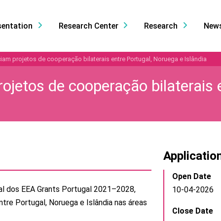
sentation
Research Center
Research
New
iam projetos de cooperação bilaterais entre Portugal, Noruega e Islândia
ojetos de cooperação bilaterais 
Applicatio
Open Date
ral dos EEA Grants Portugal 2021–2028,
10-04-2026
tre Portugal, Noruega e Islândia nas áreas
Close Date