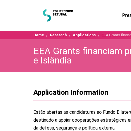
Pre
Home
Research
Applications
EEA Grants financ
EEA Grants financiam pr
e Islândia
Application Information
Estão abertas as candidaturas ao Fundo Bilate
destinado a apoiar cooperações estratégicas en
da defesa, segurança e política externa.