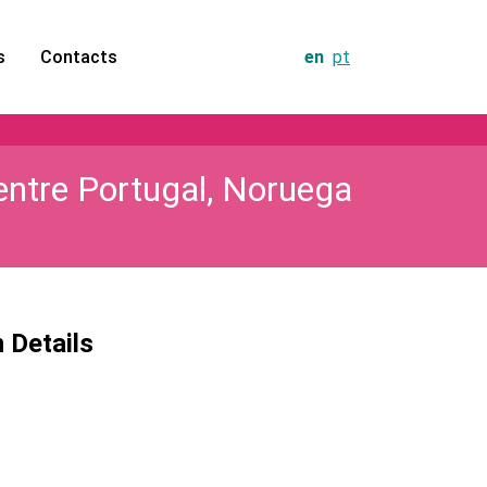
s
Contacts
en
pt
entre Portugal, Noruega
n Details