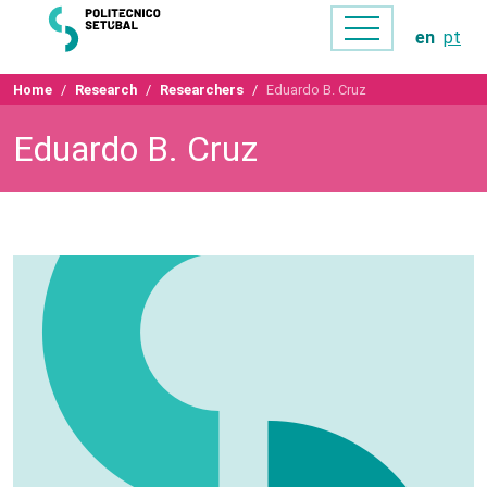
en
pt
Home
Research
Researchers
Eduardo B. Cruz
Eduardo B. Cruz