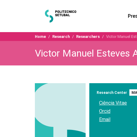
Pre
Home
Research
Researchers
Victor Manuel Es
Victor Manuel Esteves 
Research Center
MA
Ciência Vitae
Orcid
Email