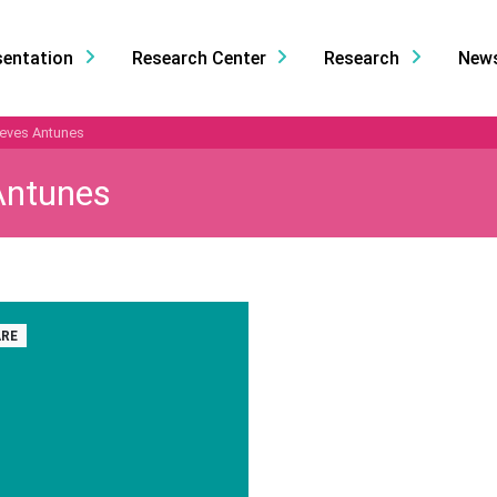
sentation
Research Center
Research
New
teves Antunes
Antunes
RE