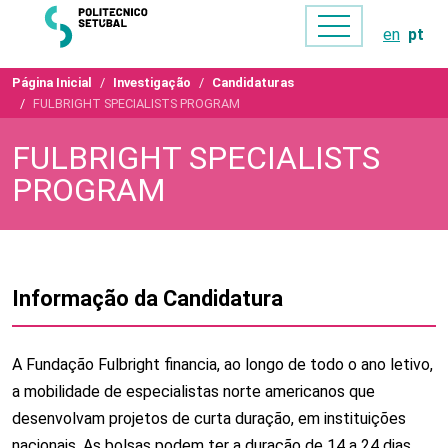
en
pt
Página Inicial
Investigação
Candidaturas
FULBRIGHT SPECIALISTS PROGRAM
FULBRIGHT SPECIALISTS
PROGRAM
Informação da Candidatura
A Fundação Fulbright financia, ao longo de todo o ano letivo,
a mobilidade de especialistas norte americanos que
desenvolvam projetos de curta duração, em instituições
nacionais. As bolsas podem ter a duração de 14 a 24 dias.