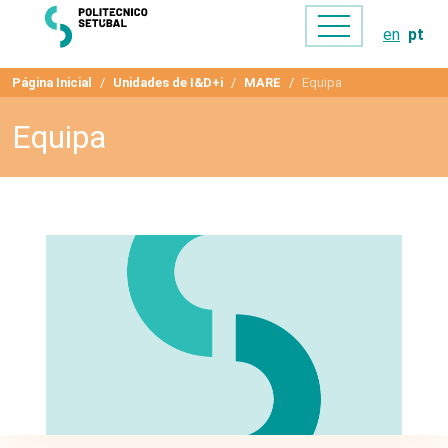
en
pt
Página Inicial
Unidades de I&D+i
MARE
Equipa
Equipa