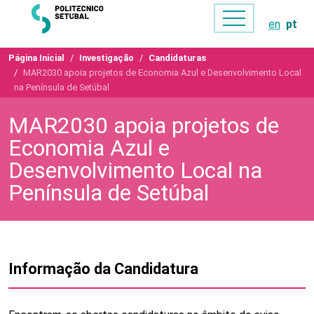
en
pt
Página Inicial
Investigação
Candidaturas
MAR2030 apoia projetos de Economia Azul e Desenvolvimento Local
na Península de Setúbal
MAR2030 apoia projetos de
Economia Azul e
Desenvolvimento Local na
Península de Setúbal
Informação da Candidatura