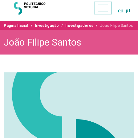
en
pt
Página Inicial
Investigação
Investigadores
João Filipe Santos
João Filipe Santos