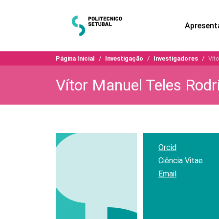
Apresent
Página Inicial
Investigação
Investigadores
Vít
Vítor Manuel Teles Rodr
Orcid
Ciência Vitae
Email