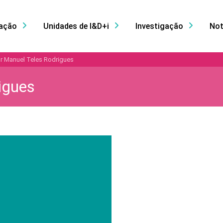
ação
Unidades de I&D+i
Investigação
Not
or Manuel Teles Rodrigues
igues