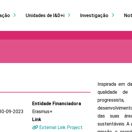
ação
Unidades de I&D+i
Investigação
Not
Inspirada em d
qualidade de
progressist
Entidade Financiadora
desenvolviment
30-09-2023
Erasmus+
das suas área
Link
sustentáveis. A 
External Link Project
missão e propó