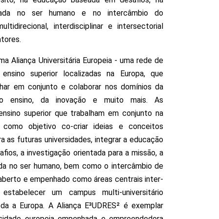
rada no ser humano e no intercâmbio do
tidirecional, interdisciplinar e intersectorial
atores.
a Aliança Universitária Europeia - uma rede de
 ensino superior localizadas na Europa, que
lhar em conjunto e colaborar nos domínios da
 do ensino, da inovação e muito mais. As
 ensino superior que trabalham em conjunto na
omo objetivo co-criar ideias e conceitos
a as futuras universidades, integrar a educação
ios, a investigação orientada para a missão, a
da no ser humano, bem como o intercâmbio de
berto e empenhado como áreas centrais inter-
 estabelecer um campus multi-universitário
da a Europa. A Aliança E³UDRES² é exemplar
rsidade europeia empenhada e empreendedora