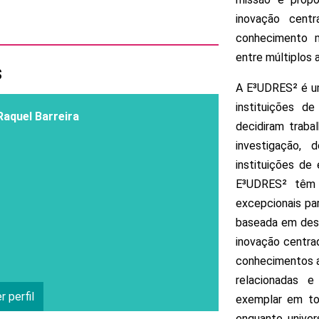
inovação cent
conhecimento mul
entre múltiplos 
s
A E³UDRES² é um
instituições de
Raquel Barreira
decidiram traba
investigação,
instituições de
E³UDRES² têm c
excepcionais par
baseada em desaf
inovação centra
conhecimentos a
relacionadas e
r perfil
exemplar em to
enquanto unive