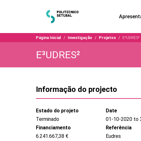
Apresent
Página Inicial
Investigação
Projetos
E³UDRES²
E³UDRES²
Informação do projecto
Estado do projeto
Date
Terminado
01-10-2020 to 
Financiamento
Referência
6.241.667,38 €
Eudres