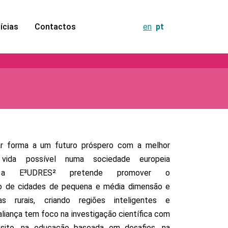
ícias
Contactos
en
pt
ar forma a um futuro próspero com a melhor
 vida possível numa sociedade europeia
a, a E³UDRES² pretende promover o
o de cidades de pequena e média dimensão e
s rurais, criando regiões inteligentes e
aliança tem foco na investigação científica com
sito, na educação baseada em desafios, na