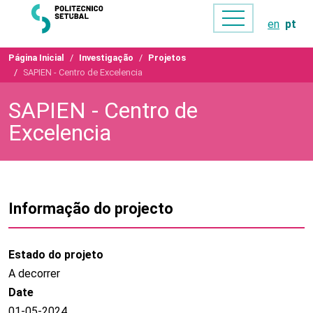
en
pt
Página Inicial
Investigação
Projetos
SAPIEN - Centro de Excelencia
SAPIEN - Centro de
Excelencia
Informação do projecto
Estado do projeto
A decorrer
Date
01-05-2024